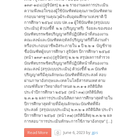
๑๓๙-๑๔๐) [สูจิบัตร] ๒.๑-๒ รายงานผลการประเมิน
ความพึงพอใจของผู้ใช้บัณฑิตต่อคุณภาพบัณฑิตตาม
กรอบมาตรฐานคุณวุฒิระดับอุดมศึกษาแห่งชาติ ปี
การศึกษา ๒๕๖๔ แบบ ปค.๐๑ ผู้ใช้บัณฑิต [สรุปแบบ
ประเมิน] ตัวบ่งชี้ที่ ๒.๒ (ปริญญาตรี) ร้อยละของของ
บัณฑิตบรรพชิตปริญญาตรีที่ปฏิบัติหน้าที่สนองงาน
คณะสงฆ์และบัณฑิตคฤหัสถ์ปริญญาตรีที่ได้งานทำ
หรือประกอบอาชีพอิสระภายใน ๑ ปี ๒.๒-๑ บัญชีราย
ชื่อบัณฑิตผู้จบการศึกษา สูจิบัตร ปีการศึกษา ๒๕๖๕
(หน้า ๑๓๙-๑๔๐) [สูจิบัตร] ๒.๒-๒ สรุปผลการสำรวจ
บัณฑิตบรรพชิตปริญญาตรีที่ปฏิบัติหน้าที่สนองงาน
คณะสงฆ์ [สรุปแบบประเมิน] ตัวบ่งชี้ที่ ๒.๓ บัณฑิต
ปริญญาตรีมีคุณลักษณะบัณฑิตที่พึงประสงค์ สอบ
ผ่านภาษาอังกฤษและเทคโนโลยีสารสนเทศ ตาม
เกณฑ์ที่มหาวิทยาลัยกำหนด ๒.๓.๑-๑ สถิตินิสิต
ประจำปีการศึกษา ๒๕๖๕ (หน้า ๓๑) (สถิตินิสิต)
๒.๓.๑-๒ ผลการประเมินนิสิตภาคการศึกษาสุดท้ายใน
ปีการศึกษาสุดท้ายที่มีคุณลักษณะบัณฑิตที่พึง
ประสงค์ [สรุปแบบประเมิน] ๒.๓.๒-๑ สถิตินิสิต ประจำ
ปีการศึกษา ๒๕๖๕ (หน้า ๓๑) (สถิตินิสิต) ๒.๓.๒-๒ ผล
การสอบ “การประเมินทักษะการใช้ภาษาอังกฤษ” […]
June 6, 2023
by
gps
Read More
0