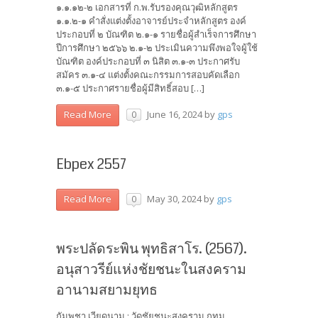
๑.๑.๑๒-๒ เอกสารที่ ก.พ.รับรองคุณวุฒิหลักสูตร
๑.๑.๒-๑ คำสั่งแต่งตั้งอาจารย์ประจำหลักสูตร องค์
ประกอบที่ ๒ บัณฑิต ๒.๑-๑ รายชื่อผู้สำเร็จการศึกษา
ปีการศึกษา ๒๕๖๖ ๒.๑-๒ ประเมินความพึงพอใจผู้ใช้
บัณฑิต องค์ประกอบที่ ๓ นิสิต ๓.๑-๓ ประกาศรับ
สมัคร ๓.๑-๔ แต่งตั้งคณะกรรมการสอบคัดเลือก
๓.๑-๕ ประกาศรายชื่อผู้มีสิทธิ์สอบ […]
June 16, 2024
by
gps
Read More
0
Ebpex 2557
May 30, 2024
by
gps
Read More
0
พระปลัดระพิน พุทธิสาโร. (2567).
อนุสาวรีย์แห่งชัยชนะในสงคราม
อานามสยามยุทธ
กัมพูชา เวียดนาม : วัดชัยชนะสงคราม กทม.