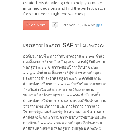
created this detailed guide to help you make
informed decisions and find the perfect watch
for your needs. High-end watches […]
October 31, 2024
by
gps
Read More
0
เอกสารประกอบ SAR รป.ม. ๒๕๖๖
องค์ประกอบที่ ๑ การกำกับมาตรฐาน ๑.๑.๑-๑ คำสั่ง
แต่งตั้งอาจารย์ประจำหลักสูตร/อาจารย์ผู้รับผิดชอบ
หลักสูตร ๑.๑.๑-๒ ตารางสอนปีการศึกษา ๒๕๖๖
๑.๑.๖-๑ คำสั่งแต่งตั้งอาจารย์ผู้รับผิดชอบหลักสูตร
และอาจารย์ประจำหลักสูตร ๑.๑.๖-๒ คำสั่งแต่งตั้ง
ตำแหน่งทางวิชาการ ๑.๑.๘-๑ บันทึกข้อความขอสอบ
ป้องกันสารนิพนธ์ ๑.๑.๙-๑ ประวัติและผลงาน
รศ.ดร.อภิชาติ พานสุวรรณ ๑.๑.๙-๒ คำสั่งแต่งตั้ง
ตำแหน่งทางวิชาการ ๑.๑.๑๐-๑ แหล่งตีพิมพ์บทความ
วารสารพุทธนวัตกรรมและการจัดการ / วารสาร
วิชาการรัฐศาสตร์และรัฐประศาสนศาสตร์ ๑.๑.๑๑-๑
คำสั่งแต่งตั้งคณะกรรมการที่ปรึกษาวิทยานิพนธ์และ
สารนิพนธ์ ๑.๑.๑๒-๑ มคอ.๒ หลักสูตรรัฐประศาสน
ศาสตรมหาบัณฑิต (หลักสูตรปรับปรุง) พ.ศ.๒๕๖๕